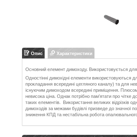
Опис
Характеристики
Основний елемент димоходу. Використовується для
Одностінні димохідні елементи використовуються дл
прокладання всередині цегляного каналу) та для нев
існуючим димоходом всередині приміщення. Плюсом 
невисока ціна. Однак потрібно пам’ятати про чітке д
таких елементів. Використання великих відрізків од
димоходів за межами будівлі призведе до значної поя
зниження КПД та нестабільна робота опалювального