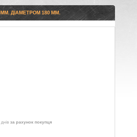
ММ. ДІАМЕТРОМ 180 ММ.
 днів
за рахунок покупця