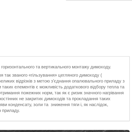
 горизонтального та вертикального монтажу димоходу.
я так званого «гільзування» цегляного димоходу (
еликих відрізків з метою з’єднання опалювального приладу з
таких елементів є можливість додаткового відбору тепла та
отримання пожежних норм, так як є ризик значного нагрівання
ностінних не закритих димоходів та прокладання таких
ви конденсату, золи та зниження тяги і, як наслідок,
 приладу.