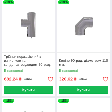
–18%
–18%
Трійник нержавіючий з
вичисткою та
Коліно 90град. діаметром 110
конденсатовідводом 90град.
мм.
діаметром 110 мм.
В наявності
В наявності
682,24
320,62
₴
₴
832 ₴
391 ₴
Купити
Купити
–18%
–18%