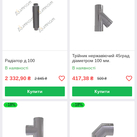
Трійник нержавіючий 45град.
Радіатор д.100
діаметром 100 мм.
В наявності
В наявності
2 332,90
417,38
₴
₴
2 845 ₴
509 ₴
Купити
Купити
–18%
–18%