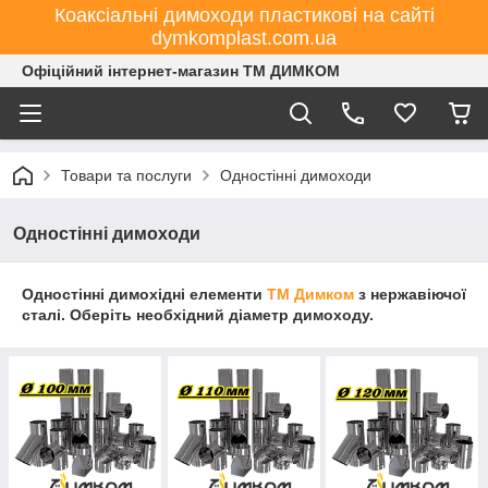
Коаксіальні димоходи пластикові на сайті
dymkomplast.com.ua
Офіційний інтернет-магазин ТМ ДИМКОМ
Товари та послуги
Одностінні димоходи
Одностінні димоходи
Одностінні димохідні елементи
ТМ Димком
з нержавіючої
сталі. Оберіть необхідний діаметр димоходу.