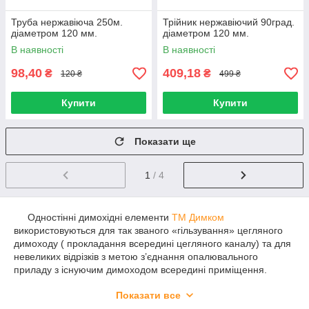
Труба нержавіюча 250м.
Трійник нержавіючий 90град.
діаметром 120 мм.
діаметром 120 мм.
В наявності
В наявності
98,40
409,18
₴
₴
120 ₴
499 ₴
Купити
Купити
Показати ще
1
/ 4
Одностінні димохідні елементи
ТМ Димком
використовуються для так званого «гільзування» цегляного
димоходу ( прокладання всередині цегляного каналу) та для
невеликих відрізків з метою з’єднання опалювального
приладу з існуючим димоходом всередині приміщення.
Плюсом таких елементів є можливість додаткового відбору
Показати все
тепла та невисока ціна. Однак потрібно пам’ятати про чітке