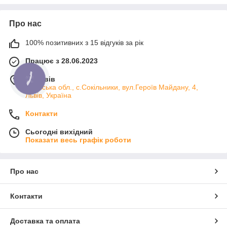
дотримання пожежних норм, так як є ризик значного
нагрівання таких елементів. Використання великих відрізків
одностінних не закритих димоходів та прокладання таких
Про нас
димоходів за межами будівлі призведе до значної появи
конденсату, золи та зниження тяги і, як наслідок, зниження
100% позитивних з 15 відгуків за рік
КПД та нестабільна робота опалювального приладу.
Працює з 28.06.2023
м. Львів
КНОПКА
ЗВ'ЯЗКУ
Львівська обл., с.Сокільники, вул.Героїв Майдану, 4,
Львів, Україна
Контакти
Сьогодні вихідний
Показати весь графік роботи
Про нас
Контакти
Доставка та оплата