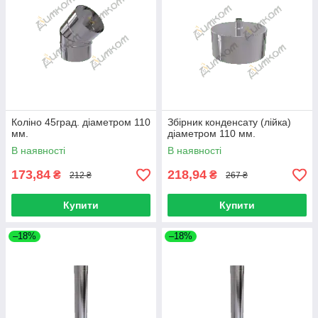
Коліно 45град. діаметром 110
Збірник конденсату (лійка)
мм.
діаметром 110 мм.
В наявності
В наявності
173,84
218,94
₴
₴
212 ₴
267 ₴
Купити
Купити
–18%
–18%