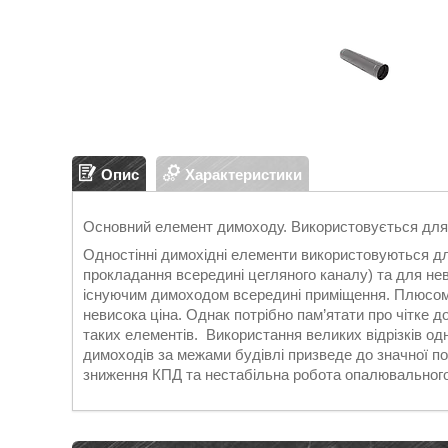
Опис
Характеристики
Основний елемент димоходу. Використовується для
Одностінні димохідні елементи використовуються дл
прокладання всередині цегляного каналу) та для нев
існуючим димоходом всередині приміщення. Плюсом 
невисока ціна. Однак потрібно пам’ятати про чітке д
таких елементів. Використання великих відрізків од
димоходів за межами будівлі призведе до значної поя
зниження КПД та нестабільна робота опалювального