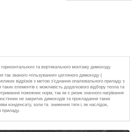
 горизонтального та вертикального монтажу димоходу.
я так званого «гільзування» цегляного димоходу (
еликих відрізків з метою з’єднання опалювального приладу з
таких елементів є можливість додаткового відбору тепла та
отримання пожежних норм, так як є ризик значного нагрівання
ностінних не закритих димоходів та прокладання таких
ви конденсату, золи та зниження тяги і, як наслідок,
 приладу.