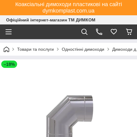
Коаксіальні димоходи пластикові на сайті
dymkomplast.com.ua
Офіційний інтернет-магазин ТМ ДИМКОМ
Товари та послуги
Одностінні димоходи
Димоходи д
–18%