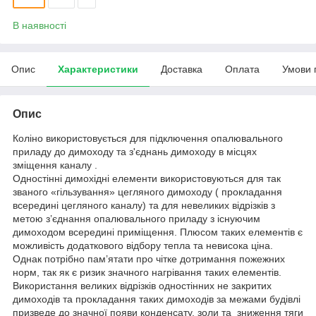
В наявності
Опис
Характеристики
Доставка
Оплата
Умови 
Опис
Коліно використовується для підключення опалювального
приладу до димоходу та з'єднань димоходу в місцях
зміщення каналу .
Одностінні димохідні елементи використовуються для так
званого «гільзування» цегляного димоходу ( прокладання
всередині цегляного каналу) та для невеликих відрізків з
метою з’єднання опалювального приладу з існуючим
димоходом всередині приміщення. Плюсом таких елементів є
можливість додаткового відбору тепла та невисока ціна.
Однак потрібно пам’ятати про чітке дотримання пожежних
норм, так як є ризик значного нагрівання таких елементів.
Використання великих відрізків одностінних не закритих
димоходів та прокладання таких димоходів за межами будівлі
призведе до значної появи конденсату, золи та зниження тяги