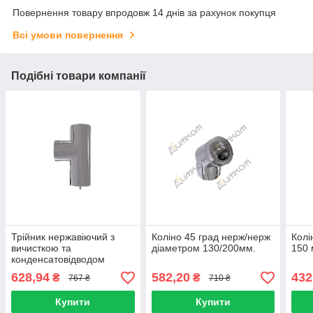
Повернення товару впродовж 14 днів за рахунок покупця
Всі умови повернення
Подібні товари компанії
Трійник нержавіючий з
Коліно 45 град нерж/нерж
Колі
вичисткою та
діаметром 130/200мм.
150 
конденсатовідводом
90град. діаметром 100
628,94
582,20
432
₴
₴
767 ₴
710 ₴
мм.
Купити
Купити